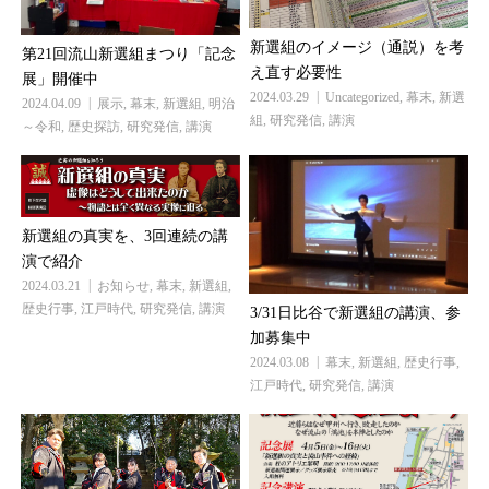
新選組のイメージ（通説）を考
第21回流山新選組まつり「記念
え直す必要性
展」開催中
2024.03.29
Uncategorized
,
幕末
,
新選
2024.04.09
展示
,
幕末
,
新選組
,
明治
組
,
研究発信
,
講演
～令和
,
歴史探訪
,
研究発信
,
講演
新選組の真実を、3回連続の講
演で紹介
2024.03.21
お知らせ
,
幕末
,
新選組
,
歴史行事
,
江戸時代
,
研究発信
,
講演
3/31日比谷で新選組の講演、参
加募集中
2024.03.08
幕末
,
新選組
,
歴史行事
,
江戸時代
,
研究発信
,
講演