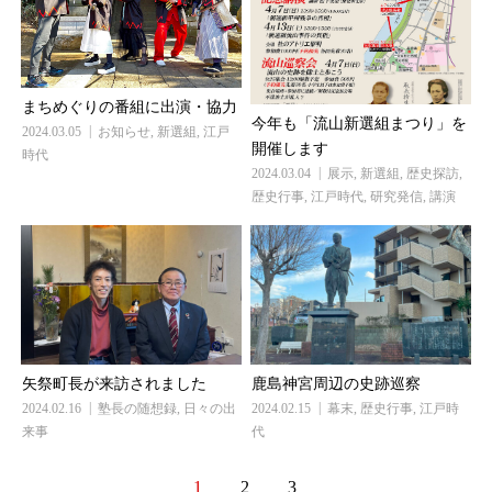
まちめぐりの番組に出演・協力
今年も「流山新選組まつり」を
2024.03.05
お知らせ
,
新選組
,
江戸
開催します
時代
2024.03.04
展示
,
新選組
,
歴史探訪
,
歴史行事
,
江戸時代
,
研究発信
,
講演
矢祭町長が来訪されました
鹿島神宮周辺の史跡巡察
2024.02.16
塾長の随想録
,
日々の出
2024.02.15
幕末
,
歴史行事
,
江戸時
来事
代
1
2
3