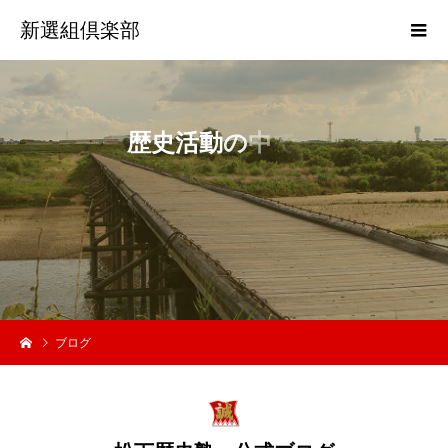
新選組倶楽部
歴
史
活
動
の
中
で
の
ブログ