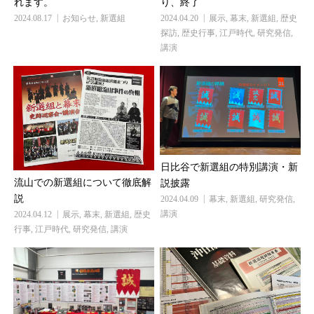
れます。
り、終了
2024.08.17
お知らせ
,
新選組
2024.04.20
展示
,
幕末
,
新選組
,
歴史
探訪
,
歴史行事
,
江戸時代
,
研究発信
,
講演
日比谷で新選組の特別講演・新
流山での新選組について徹底解
説披露
説
2024.04.09
幕末
,
新選組
,
研究発信
,
講演
2024.04.12
展示
,
幕末
,
新選組
,
歴史
行事
,
江戸時代
,
研究発信
,
講演