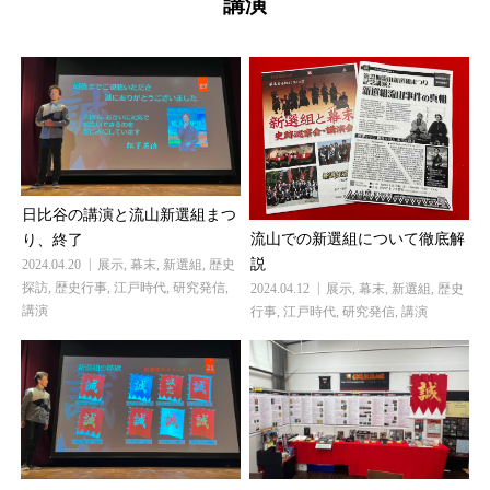
講演
日比谷の講演と流山新選組まつ
流山での新選組について徹底解
り、終了
説
2024.04.20
展示
,
幕末
,
新選組
,
歴史
探訪
,
歴史行事
,
江戸時代
,
研究発信
,
2024.04.12
展示
,
幕末
,
新選組
,
歴史
講演
行事
,
江戸時代
,
研究発信
,
講演