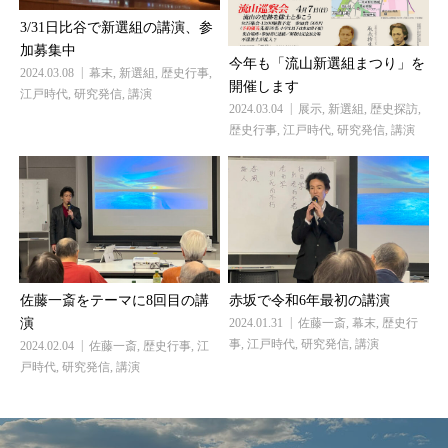
3/31日比谷で新選組の講演、参
加募集中
今年も「流山新選組まつり」を
2024.03.08
幕末
,
新選組
,
歴史行事
,
開催します
江戸時代
,
研究発信
,
講演
2024.03.04
展示
,
新選組
,
歴史探訪
,
歴史行事
,
江戸時代
,
研究発信
,
講演
佐藤一斎をテーマに8回目の講
赤坂で令和6年最初の講演
演
2024.01.31
佐藤一斎
,
幕末
,
歴史行
事
,
江戸時代
,
研究発信
,
講演
2024.02.04
佐藤一斎
,
歴史行事
,
江
戸時代
,
研究発信
,
講演