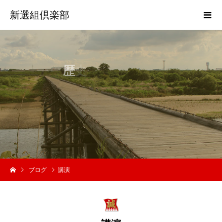
新選組倶楽部
歴
史
活
動
の
ブログ
講演