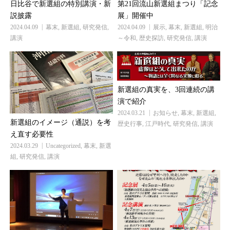
日比谷で新選組の特別講演・新
第21回流山新選組まつり「記念
説披露
展」開催中
2024.04.09
幕末
,
新選組
,
研究発信
,
2024.04.09
展示
,
幕末
,
新選組
,
明治
講演
～令和
,
歴史探訪
,
研究発信
,
講演
新選組の真実を、3回連続の講
演で紹介
2024.03.21
お知らせ
,
幕末
,
新選組
,
新選組のイメージ（通説）を考
歴史行事
,
江戸時代
,
研究発信
,
講演
え直す必要性
2024.03.29
Uncategorized
,
幕末
,
新選
組
,
研究発信
,
講演