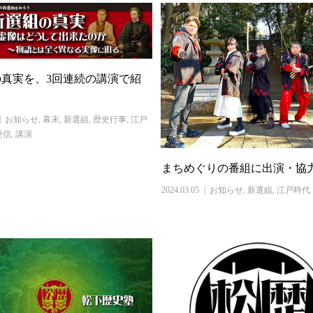
真実を、3回連続の講演で紹
お知らせ
,
幕末
,
新選組
,
歴史行事
,
江戸
発信
,
講演
まちめぐりの番組に出演・協
2024.03.05
お知らせ
,
新選組
,
江戸時代