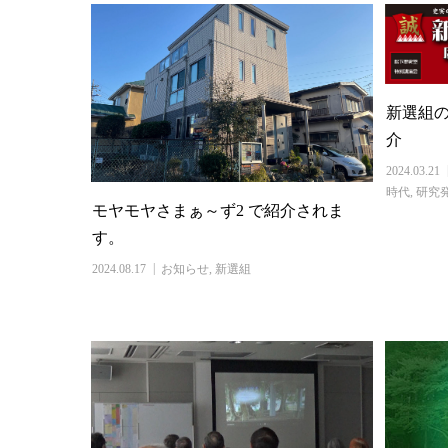
新選組の
介
2024.03.21
時代
,
研究
モヤモヤさまぁ～ず2 で紹介されま
す。
2024.08.17
お知らせ
,
新選組