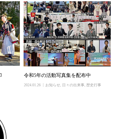
力
令和5年の活動写真集を配布中
2024.01.26
お知らせ
,
日々の出来事
,
歴史行事