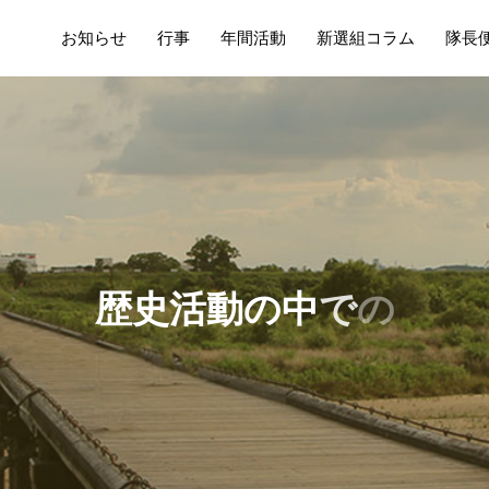
お知らせ
行事
年間活動
新選組コラム
隊長
歴
史
活
動
の
中
で
の
日
々
の
出
来
事