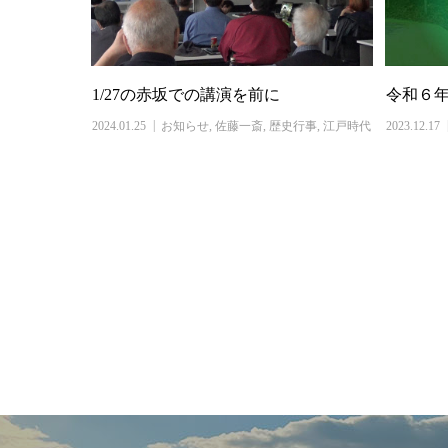
令和６
1/27の赤坂での講演を前に
2023.12.17
2024.01.25
お知らせ
,
佐藤一斎
,
歴史行事
,
江戸時代