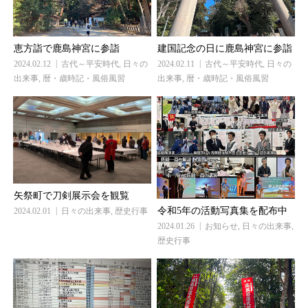
恵方詣で鹿島神宮に参詣
建国記念の日に鹿島神宮に参詣
2024.02.12
古代～平安時代
,
日々の
2024.02.11
古代～平安時代
,
日々の
出来事
,
暦・歳時記・風俗風習
出来事
,
暦・歳時記・風俗風習
矢祭町で刀剣展示会を観覧
令和5年の活動写真集を配布中
2024.02.01
日々の出来事
,
歴史行事
2024.01.26
お知らせ
,
日々の出来事
,
歴史行事