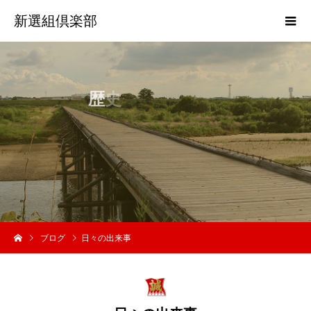
新選組倶楽部
歴
史
活
動
の
中
ブログ
日々の出来事