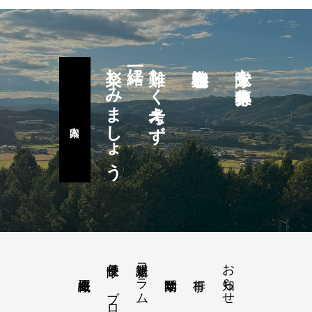
楽しみましょう
一緒に
難しく考えず
隊士を募集中
隊長便り－ブログ
新選組コラム
お知らせ