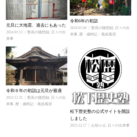
令和6年の初詣
元旦に大地震、過去にもあった
2024.01.04
塾長の随想録
,
日々の出
2024.01.13
塾長の随想録
,
日々の出
来事
,
暦・歳時記・風俗風習
来事
令和６年の初詣は元旦が最適
2023.12.31
塾長の随想録
,
日々の出
来事
,
暦・歳時記・風俗風習
松下歴史塾の公式サイトを開設
しました
2023.12.17
お知らせ
,
日々の出来事