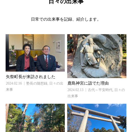
日々の出来事
日常での出来事を記録、紹介します。
矢祭町長が来訪されました
鹿島神宮に詣でた理由
2024.02.16
塾長の随想録
,
日々の出
来事
2024.02.13
古代～平安時代
,
日々の
出来事