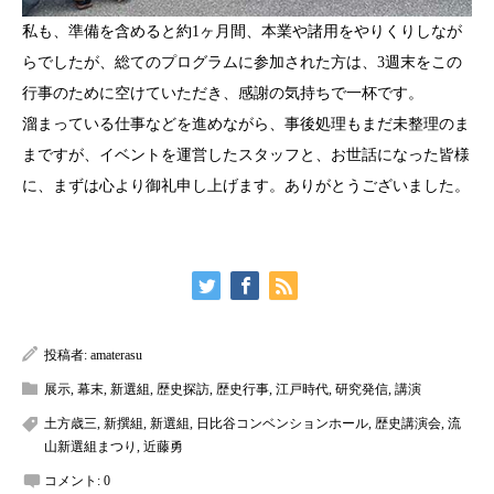
私も、準備を含めると約1ヶ月間、本業や諸用をやりくりしなが
らでしたが、総てのプログラムに参加された方は、3週末をこの
行事のために空けていただき、感謝の気持ちで一杯です。
溜まっている仕事などを進めながら、事後処理もまだ未整理のま
まですが、イベントを運営したスタッフと、お世話になった皆様
に、まずは心より御礼申し上げます。ありがとうございました。
投稿者:
amaterasu
展示
,
幕末
,
新選組
,
歴史探訪
,
歴史行事
,
江戸時代
,
研究発信
,
講演
土方歳三
,
新撰組
,
新選組
,
日比谷コンベンションホール
,
歴史講演会
,
流
山新選組まつり
,
近藤勇
コメント:
0