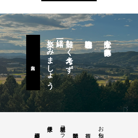
楽しみましょう
一緒に
難しく考えず
隊士を募集中
隊長便り－ブログ
新選組コラム
お知らせ