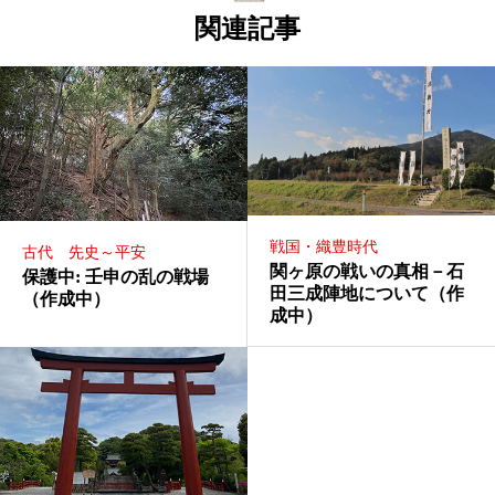
関連記事
戦国・織豊時代
古代 先史～平安
関ヶ原の戦いの真相－石
保護中: 壬申の乱の戦場
田三成陣地について（作
（作成中）
成中）