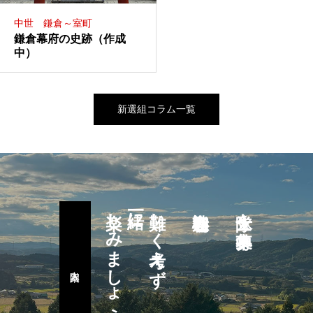
中世 鎌倉～室町
鎌倉幕府の史跡（作成
中）
新選組コラム一覧
楽しみましょう
一緒に
難しく考えず
隊士を募集中