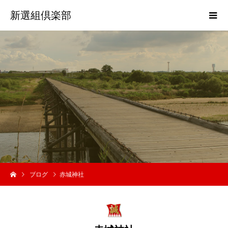
新選組倶楽部
歴
史
活
ブログ
赤城神社