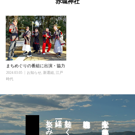
赤城神社
まちめぐりの番組に出演・協力
2024.03.05
お知らせ
,
新選組
,
江戸
時代
一緒に
難しく考えず
隊士を募集中