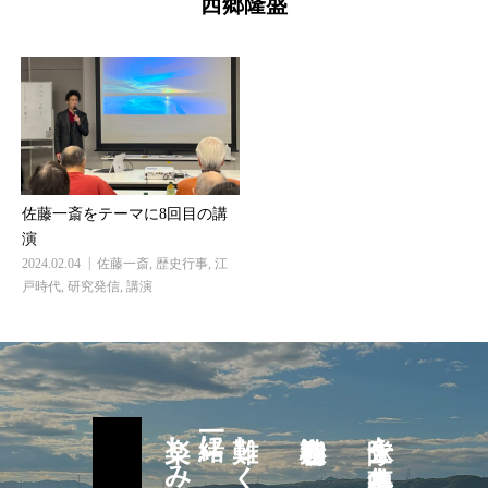
西郷隆盛
佐藤一斎をテーマに8回目の講
演
2024.02.04
佐藤一斎
,
歴史行事
,
江
戸時代
,
研究発信
,
講演
一緒に
難しく考えず
隊士を募集中