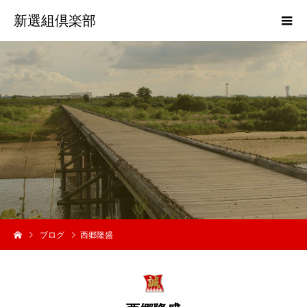
新選組倶楽部
歴
史
活
ブログ
西郷隆盛