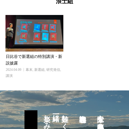
浪士組
日比谷で新選組の特別講演・新
説披露
2024.04.09
幕末
,
新選組
,
研究発信
,
講演
一緒に
難しく考えず
隊士を募集中