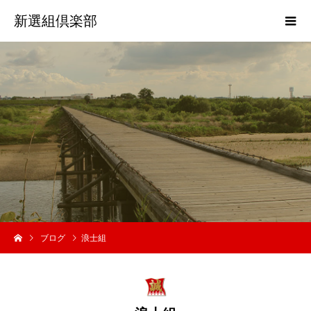
新選組倶楽部
歴
史
ブログ
浪士組