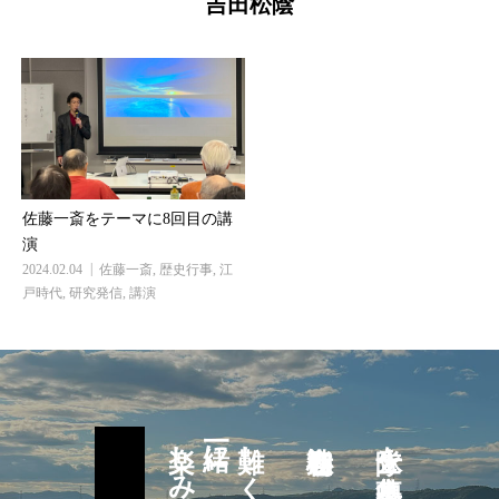
吉田松陰
佐藤一斎をテーマに8回目の講
演
2024.02.04
佐藤一斎
,
歴史行事
,
江
戸時代
,
研究発信
,
講演
一緒に
難しく考えず
隊士を募集中