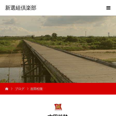
新選組倶楽部
歴
史
ブログ
吉田松陰