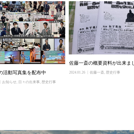
佐藤一斎の概要資料が出来ま
の活動写真集を配布中
2024.01.26
佐藤一斎
,
歴史行事
お知らせ
,
日々の出来事
,
歴史行事