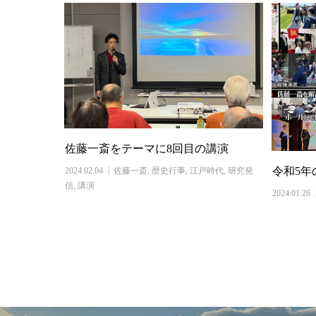
佐藤一斎をテーマに8回目の講演
令和5年
2024.02.04
佐藤一斎
,
歴史行事
,
江戸時代
,
研究発
信
,
講演
2024.01.26