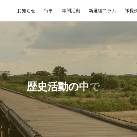
お知らせ
行事
年間活動
新選組コラム
隊長
歴
史
活
動
の
中
で
の
日
々
の
出