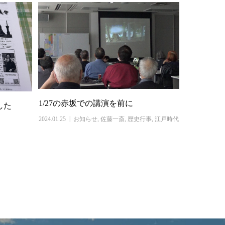
1/27の赤坂での講演を前に
した
2024.01.25
お知らせ
,
佐藤一斎
,
歴史行事
,
江戸時代