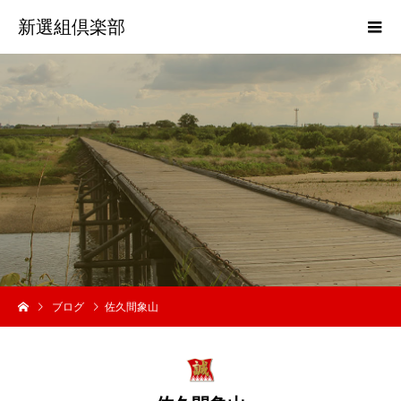
新選組倶楽部
歴
史
ブログ
佐久間象山