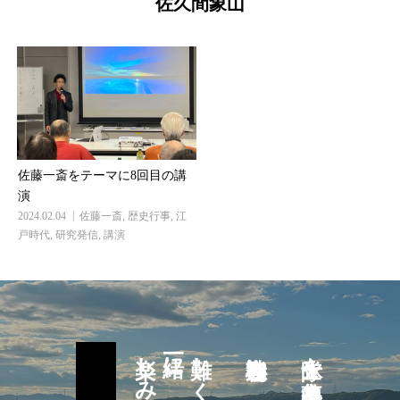
佐久間象山
佐藤一斎をテーマに8回目の講
演
2024.02.04
佐藤一斎
,
歴史行事
,
江
戸時代
,
研究発信
,
講演
一緒に
難しく考えず
隊士を募集中