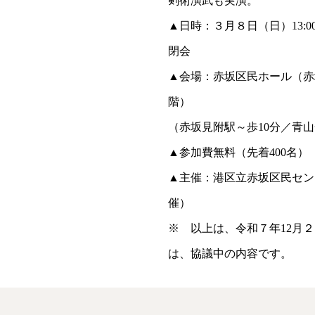
剣術演武も実演。
▲日時：３月８日（日）13:00開
閉会
▲会場：赤坂区民ホール（赤
階）
（赤坂見附駅～歩10分／青山
▲参加費無料（先着400名）
▲主催：港区立赤坂区民セン
催）
※ 以上は、令和７年12月
は、協議中の内容です。