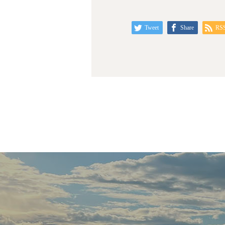
Tweet
Share
RS