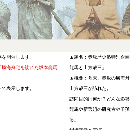
事を開催します。
▲題名：赤坂歴史塾特別企画
「勝海舟宅を訪れた坂本龍馬
龍馬と土方歳三」
▲概要：幕末、赤坂の勝海舟
トで表示します。
土方歳三が訪れた。
訪問目的は何か？どんな影響
龍馬や新選組の研究者や子孫
る。