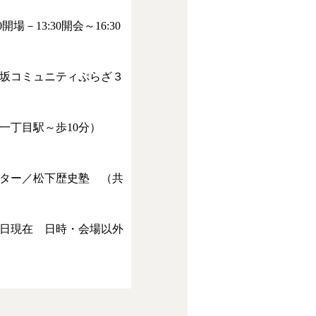
場－13:30開会～16:30
坂コミュニティぷらざ３
一丁目駅～歩10分）
ター／松下歴史塾 （共
２日現在 日時・会場以外