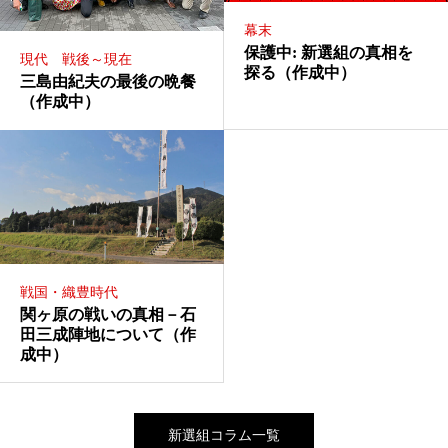
幕末
保護中: 新選組の真相を
現代 戦後～現在
探る（作成中）
三島由紀夫の最後の晩餐
（作成中）
戦国・織豊時代
関ヶ原の戦いの真相－石
田三成陣地について（作
成中）
新選組コラム一覧