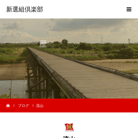
新選組倶楽部
歴
史
活
動
ブログ
流山