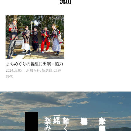
流山
まちめぐりの番組に出演・協力
2024.03.05
お知らせ
,
新選組
,
江戸
時代
一緒に
難しく考えず
隊士を募集中